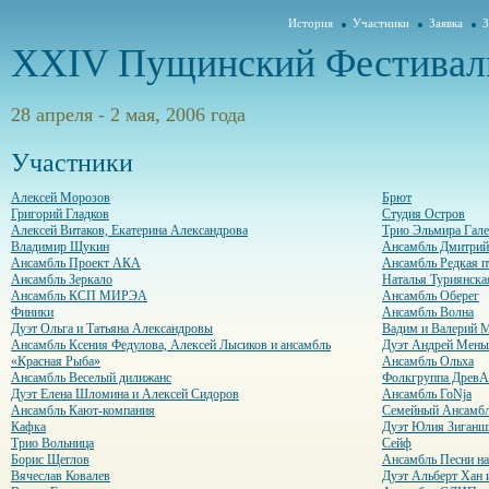
История
Участники
Заявка
З
XXIV Пущинский Фестивал
28 апреля - 2 мая, 2006 года
Участники
Алексей Морозов
Брют
Григорий Гладков
Студия Остров
Алексей Витаков, Екатерина Александрова
Трио Эльмира Гале
Владимир Щукин
Ансамбль Дмитрий
Ансамбль Проект АКА
Ансамбль Редкая п
Ансамбль Зеркало
Наталья Туриянска
Ансамбль КСП МИРЭА
Ансамбль Оберег
Финики
Ансамбль Волна
Дуэт Ольга и Татьяна Александровы
Вадим и Валерий 
Ансамбль Ксения Федулова, Алексей Лысиков и ансамбль
Дуэт Андрей Мень
«Красная Рыба»
Ансамбль Ольха
Ансамбль Веселый дилижанс
Фолкгруппа ДревА
Дуэт Елена Шломина и Алексей Сидоров
Ансамбль ГоNja
Ансамбль Кают-компания
Семейный Ансамбл
Кафка
Дуэт Юлия Зиганши
Трио Вольница
Сейф
Борис Щеглов
Ансамбль Песни на
Вячеслав Ковалев
Дуэт Альберт Хан 