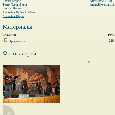
Вадим Егоров
Ансамбль СЛИП
Театр Первый круг
Андрей Козловски
Виктор Попов
Ансамбль Кубик Брубека
Ансамбль Шарм
Материалы
Вложение
Разм
219.
Программка
Фотогалерея